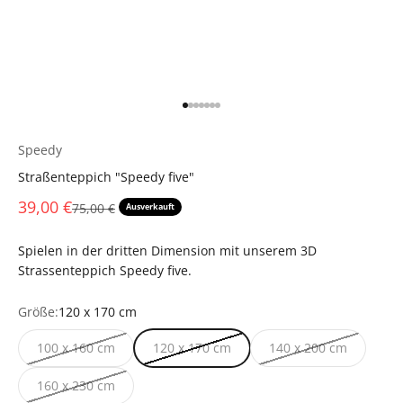
Gehe zu Element 1
Gehe zu Element 2
Gehe zu Element 3
Gehe zu Element 4
Gehe zu Element 5
Gehe zu Element 6
Gehe zu Element 7
Speedy
Straßenteppich "Speedy five"
Angebot
39,00 €
Regulärer Preis
75,00 €
Ausverkauft
Spielen in der dritten Dimension mit unserem 3D
Strassenteppich Speedy five.
Größe:
120 x 170 cm
100 x 160 cm
120 x 170 cm
140 x 200 cm
160 x 230 cm